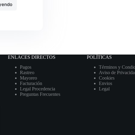
eyendo
mera
ulenta
ENLACES DIRECTOS
POLÍTICAS
Pagos
Términos y Condic
Rastreo
Aviso de Privacid
Mayoreo
Cookies
Facturación
Envios
Legal Procedencia
Legal
Preguntas Frecuentes