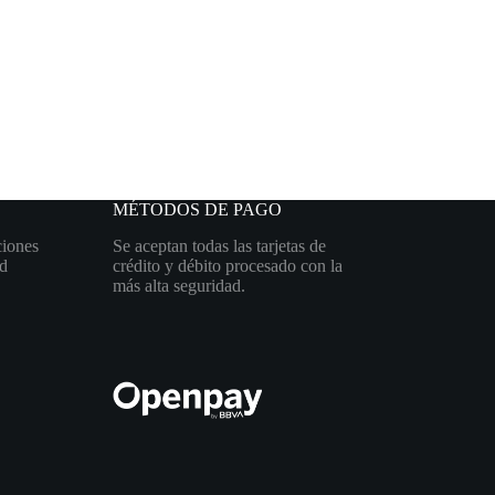
MÉTODOS DE PAGO
iones
Se aceptan todas las tarjetas de
ad
crédito y débito procesado con la
más alta seguridad.