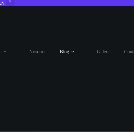
XN.
a
Nosotros
Blog
Galería
Cont