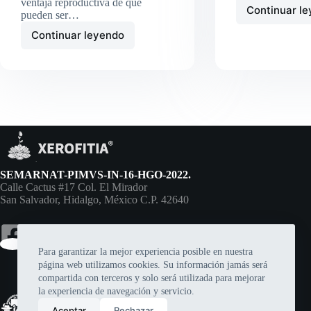
ventaja reproductiva de que
Continuar l
pueden ser…
Mi
pri
Continuar leyendo
¿Cómo
suc
enraizar
esquejes
de
suculentas?
SEMARNAT-PIMVS-IN-16-HGO-2022.
Calle Cactus #17 Col. El Mirador
San Salvador, Hidalgo, México C.P. 42640
Para garantizar la mejor experiencia posible en nuestra
página web utilizamos cookies. Su información jamás será
compartida con terceros y solo será utilizada para mejorar
la experiencia de navegación y servicio.
Aceptar
Rechazar