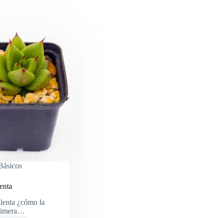
Básicos
enta
lenta ¿cómo la
primera…