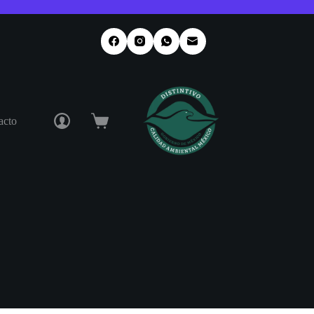
acto
Carro
de
compra