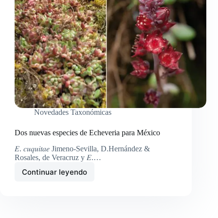
Novedades Taxonómicas
Dos nuevas especies de Echeveria para México
𝐸. 𝑐𝑢𝑞𝑢𝑖𝑡𝑎𝑒 Jimeno-Sevilla, D.Hernández &
Rosales, de Veracruz y 𝐸.…
Continuar leyendo
Dos
nuevas
especies
de
Echeveria