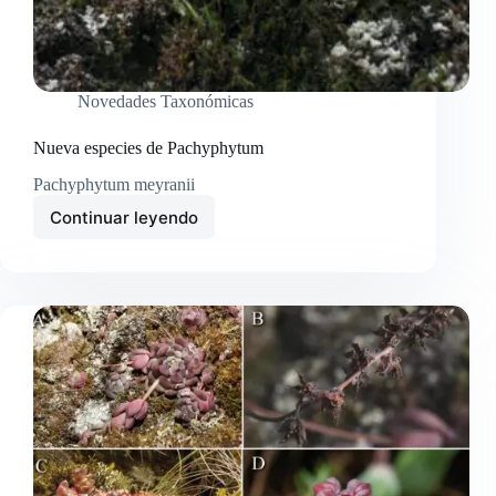
Novedades Taxonómicas
Nueva especies de Pachyphytum
Pachyphytum meyranii
Continuar leyendo
Nueva
especies
de
Pachyphytum