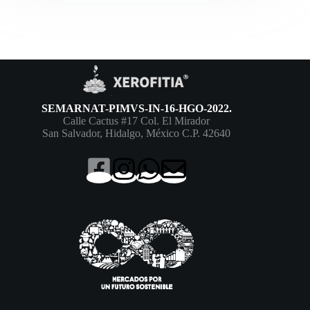
para
México
SEMARNAT-PIMVS-IN-16-HGO-2022.
Calle Cactus #17 Col. El Mirador
San Salvador, Hidalgo, México C.P. 42640