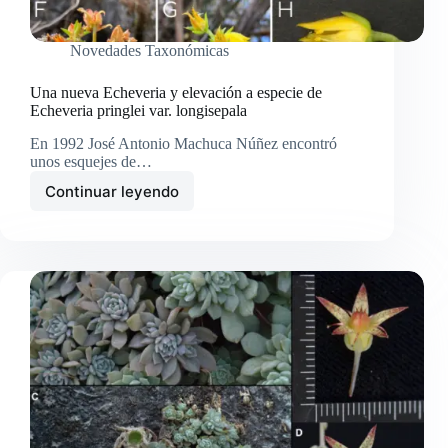
Novedades Taxonómicas
Una nueva Echeveria y elevación a especie de
Echeveria pringlei var. longisepala
En 1992 José Antonio Machuca Núñez encontró
unos esquejes de…
Continuar leyendo
Una
nueva
Echeveria
y
elevación
a
especie
de
Echeveria
pringlei
var.
longisepala