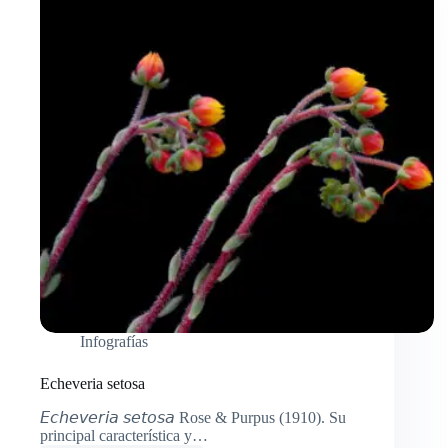
Infografías
Echeveria setosa
𝘌𝘤𝘩𝘦𝘷𝘦𝘳𝘪𝘢 𝘴𝘦𝘵𝘰𝘴𝘢 Rose & Purpus (1910). Su
principal característica y…