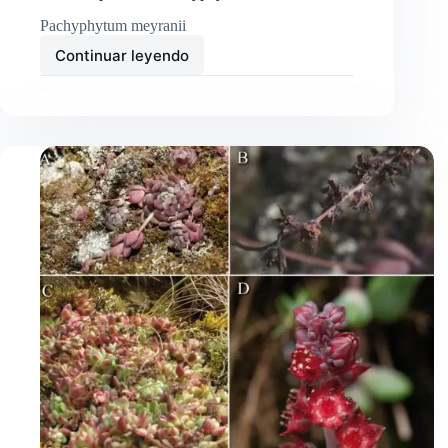
Pachyphytum meyranii
Continuar leyendo
Nueva
especies
de
Pachyphytum