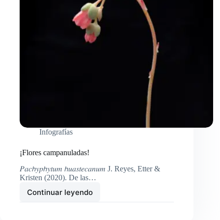
Infografías
¡Flores campanuladas!
𝑃𝑎𝑐𝘩𝑦𝑝𝘩𝑦𝑡𝑢𝑚 𝘩𝑢𝑎𝑠𝑡𝑒𝑐𝑎𝑛𝑢𝑚 J. Reyes, Etter &
Kristen (2020). De las…
Continuar leyendo
¡Flores
campanuladas!