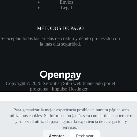
Envios
Legal
MÉTODOS DE PAGO
Se aceptan todas las tarjetas de crédito y débito procesado con
la más alta seguridad.
Copyright © 2026 Xerofitia | Sitio web financiado por el
programa
"Impulso Hostinger"
Para garantizar la mejor experiencia posible en nuestra página web
utilizamos cookies. Su información jamás será compartida con terceros
y solo será utilizada para mejorar la experiencia de navegación y
servicio.
0
Aceptar
Rechazar