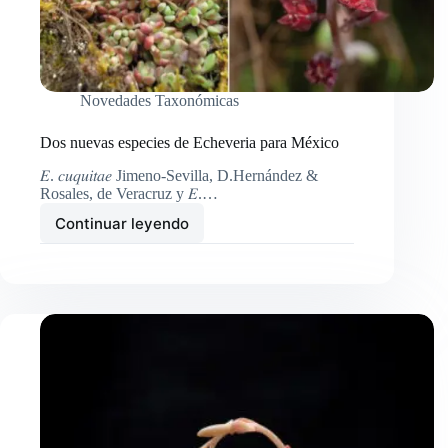
Novedades Taxonómicas
Dos nuevas especies de Echeveria para México
𝐸. 𝑐𝑢𝑞𝑢𝑖𝑡𝑎𝑒 Jimeno-Sevilla, D.Hernández &
Rosales, de Veracruz y 𝐸.…
Continuar leyendo
Dos
nuevas
especies
de
Echeveria
para
México