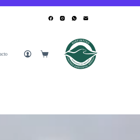
acto
Carro
de
compra