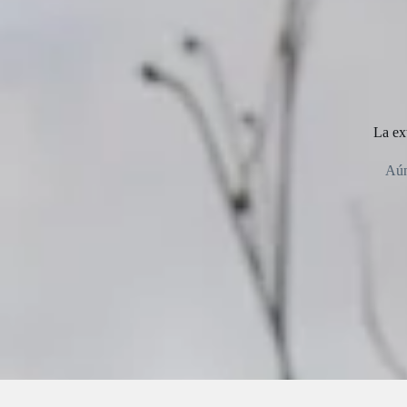
La ext
Aún