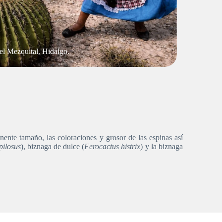
el Mezquital, Hidalgo.
ente tamaño, las coloraciones y grosor de las espinas así
pilosus
), biznaga de dulce (
Ferocactus histrix
) y la biznaga