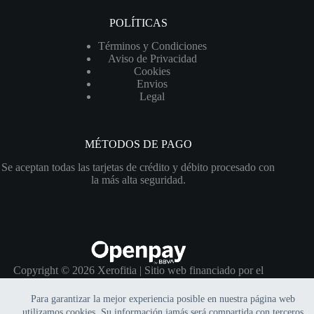
POLÍTICAS
Términos y Condiciones
Aviso de Privacidad
Cookies
Envios
Legal
MÉTODOS DE PAGO
Se aceptan todas las tarjetas de crédito y débito procesado con
la más alta seguridad.
Copyright © 2026 Xerofitia | Sitio web financiado por el
programa
"Impulso Hostinger"
Para garantizar la mejor experiencia posible en nuestra página web
utilizamos cookies. Su información jamás será compartida con terceros