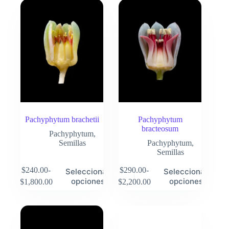
Pachyphytum brachetii
Pachyphytum
bracteosum
Pachyphytum
,
Semillas
Pachyphytum
,
Semillas
Este
Este
$
240.00
-
$
290.00
-
Seleccionar
Seleccionar
producto
producto
Rango
Rango
opciones
opciones
$
1,800.00
$
2,200.00
tiene
tiene
de
de
múltiples
múltiples
precios:
precios:
variantes.
variantes.
desde
desde
Las
Las
$240.00
$290.00
opciones
opciones
hasta
hasta