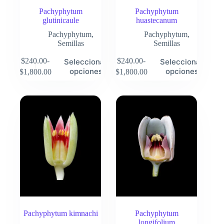
Pachyphytum
Pachyphytum
glutinicaule
huastecanum
Pachyphytum
,
Pachyphytum
,
Semillas
Semillas
Este
Este
$
240.00
-
$
240.00
-
Seleccionar
Seleccionar
producto
producto
Rango
Rango
opciones
opciones
$
1,800.00
$
1,800.00
tiene
tiene
de
de
múltiples
múltiples
precios:
precios:
variantes.
variantes.
desde
desde
Las
Las
$240.00
$240.00
opciones
opciones
hasta
hasta
se
se
$1,800.00
$1,800.00
pueden
pueden
elegir
elegir
en
en
la
la
página
página
de
de
producto
producto
Pachyphytum kimnachi
Pachyphytum
longifolium