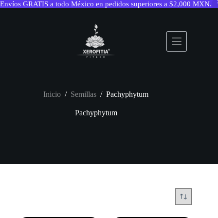
Envíos GRATIS a todo México en pedidos superiores a $2,000 MXN.
Saltar
al
contenido
Inicio
/
Semillas
/
Pachyphytum
Pachyphytum