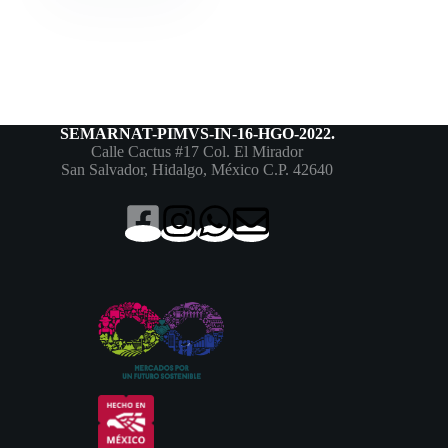
SEMARNAT-PIMVS-IN-16-HGO-2022.
Calle Cactus #17 Col. El Mirador
San Salvador, Hidalgo, México C.P. 42640