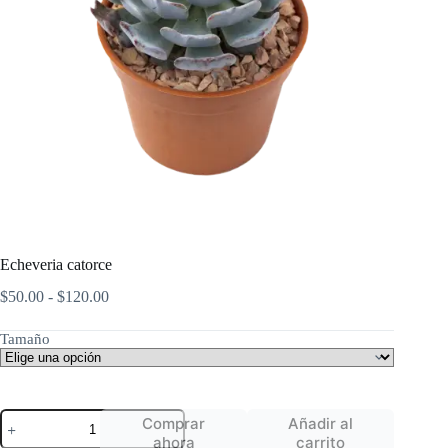
Echeveria catorce
Rango
$
50.00
-
$
120.00
de
precios:
Tamaño
desde
$50.00
hasta
$120.00
Echeveria
Comprar
Añadir al
catorce
ahora
carrito