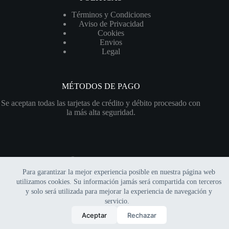
Términos y Condiciones
Aviso de Privacidad
Cookies
Envios
Legal
MÉTODOS DE PAGO
Se aceptan todas las tarjetas de crédito y débito procesado con
la más alta seguridad.
Para garantizar la mejor experiencia posible en nuestra página web
Copyright © 2026 Xerofitia | Sitio web financiado por el
utilizamos cookies. Su información jamás será compartida con terceros
programa
"Impulso Hostinger"
y solo será utilizada para mejorar la experiencia de navegación y
servicio.
0
Aceptar
Rechazar
Inicio
Mi cuenta
Carrito
Buscar