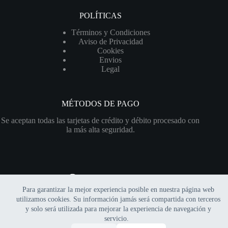
POLÍTICAS
Términos y Condiciones
Aviso de Privacidad
Cookies
Envios
Legal
MÉTODOS DE PAGO
Se aceptan todas las tarjetas de crédito y débito procesado con
la más alta seguridad.
Para garantizar la mejor experiencia posible en nuestra página web
Copyright © 2026 Xerofitia | Sitio web financiado por el
utilizamos cookies. Su información jamás será compartida con terceros
programa
"Impulso Hostinger"
y solo será utilizada para mejorar la experiencia de navegación y
servicio.
0