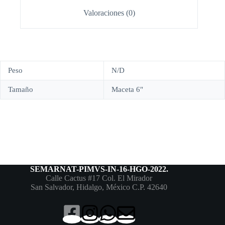
Valoraciones (0)
Peso
N/D
Tamaño
Maceta 6"
SEMARNAT-PIMVS-IN-16-HGO-2022.
Calle Cactus #17 Col. El Mirador
San Salvador, Hidalgo, México C.P. 42640