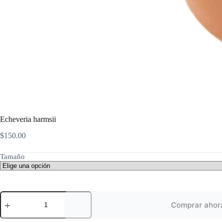
Echeveria harmsii
$
150.00
Tamaño
Echeveria
harmsii
Comprar ahor
cantidad