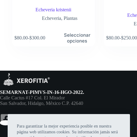
Echeveria kristenii
Eche
Echeveria
,
Plantas
E
Este
Este
Seleccionar
$
80.00
-
$
300.00
$
80.00
-
$
250.00
producto
producto
Rango
Rango
opciones
tiene
tiene
de
de
múltiples
múltiples
precios:
precios:
variantes.
variantes.
desde
desde
Las
Las
$80.00
$80.00
opciones
opciones
hasta
hasta
se
se
$300.00
$250.00
pueden
pueden
elegir
elegir
en
en
SEMARNAT-PIMVS-IN-16-HGO-2022.
la
la
Calle Cactus #17 Col. El Mirador
página
página
San Salvador, Hidalgo, México C.P. 42640
de
de
producto
producto
Para garantizar la mejor experiencia posible en nuestra
página web utilizamos cookies. Su información jamás será