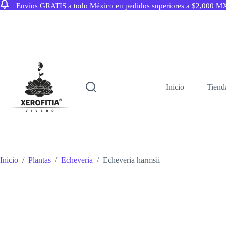
Envíos GRATIS a todo México en pedidos superiores a $2,000 M
Saltar
al
contenido
Inicio
Tiend
Inicio
/
Plantas
/
Echeveria
/
Echeveria harmsii