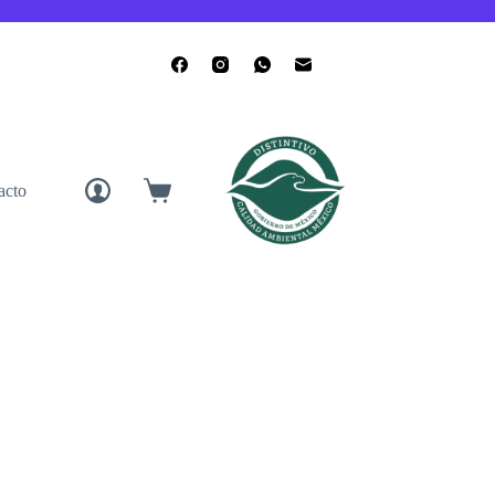
acto
Carro
de
compra