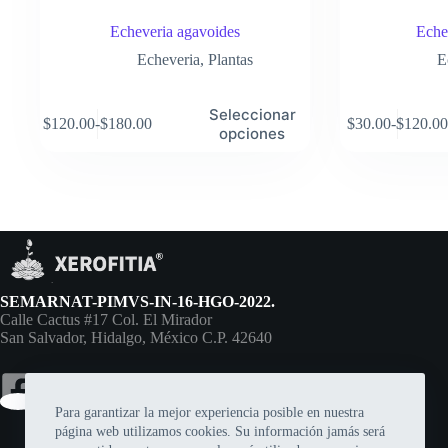
Echeveria agavoides
Eche
Echeveria
,
Plantas
E
Este
Este
Seleccionar
$
120.00
-
$
180.00
$
30.00
-
$
120.00
producto
producto
Rango
Rango
opciones
tiene
tiene
de
de
múltiples
múltiples
precios:
precios:
variantes.
variantes.
desde
desde
Las
Las
$120.00
$30.00
opciones
opciones
hasta
hasta
se
se
$180.00
$120.00
pueden
pueden
elegir
elegir
en
en
SEMARNAT-PIMVS-IN-16-HGO-2022.
la
la
Calle Cactus #17 Col. El Mirador
página
página
San Salvador, Hidalgo, México C.P. 42640
de
de
producto
producto
Para garantizar la mejor experiencia posible en nuestra
página web utilizamos cookies. Su información jamás será