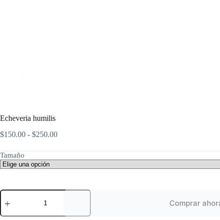
Echeveria humilis
Rango
$
150.00
-
$
250.00
de
precios:
Tamaño
desde
$150.00
hasta
$250.00
Echeveria
humilis
Comprar ahor
cantidad