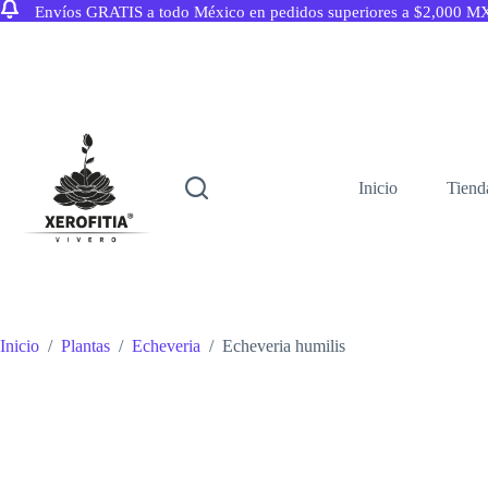
Envíos GRATIS a todo México en pedidos superiores a $2,000 M
Saltar
al
contenido
Inicio
Tiend
Inicio
/
Plantas
/
Echeveria
/
Echeveria humilis