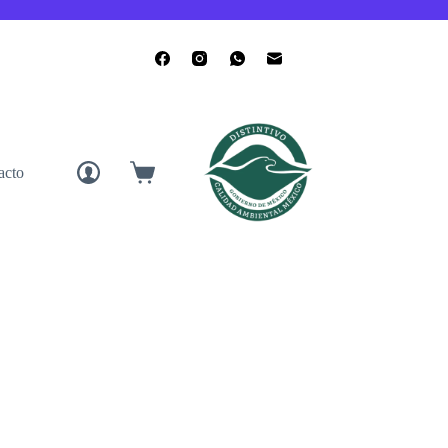
acto
Carro
de
compra