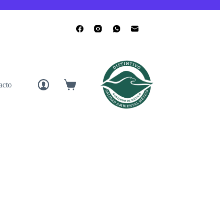
acto
Carro
de
compra