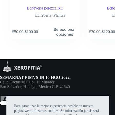
Echeveria perezcalixii
Eche
Echeveria
,
Plantas
E
Este
Este
Seleccionar
$
50.00
-
$
100.00
$
30.00
-
$
120.00
producto
producto
Rango
Rango
opciones
tiene
tiene
de
de
múltiples
múltiples
precios:
precios:
variantes.
variantes.
desde
desde
Las
Las
$50.00
$30.00
opciones
opciones
hasta
hasta
se
se
$100.00
$120.00
pueden
pueden
elegir
elegir
en
en
SEMARNAT-PIMVS-IN-16-HGO-2022.
la
la
Calle Cactus #17 Col. El Mirador
página
página
San Salvador, Hidalgo, México C.P. 42640
de
de
producto
producto
Para garantizar la mejor experiencia posible en nuestra
página web utilizamos cookies. Su información jamás será