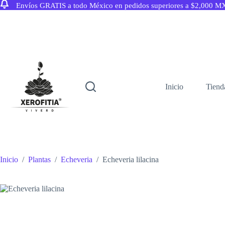
Envíos GRATIS a todo México en pedidos superiores a $2,000 M
Saltar
al
contenido
Inicio
Tiend
Inicio
/
Plantas
/
Echeveria
/
Echeveria lilacina