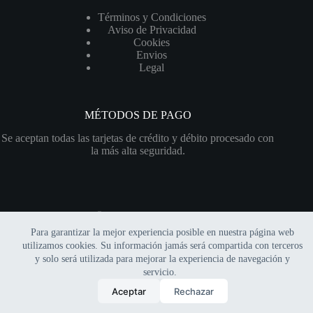
Términos y Condiciones
Aviso de Privacidad
Cookies
Envios
Legal
MÉTODOS DE PAGO
Se aceptan todas las tarjetas de crédito y débito procesado con
la más alta seguridad.
Para garantizar la mejor experiencia posible en nuestra página web
Copyright © 2026 Xerofitia | Sitio web financiado por el
utilizamos cookies. Su información jamás será compartida con terceros
programa
"Impulso Hostinger"
y solo será utilizada para mejorar la experiencia de navegación y
servicio.
0
Aceptar
Rechazar
Inicio
Mi cuenta
Carrito
Buscar