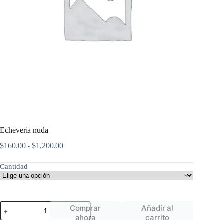
Echeveria nuda
Rango
$
160.00
-
$
1,200.00
de
precios:
Cantidad
desde
$160.00
hasta
$1,200.00
Echeveria
Comprar
Añadir al
nuda
ahora
carrito