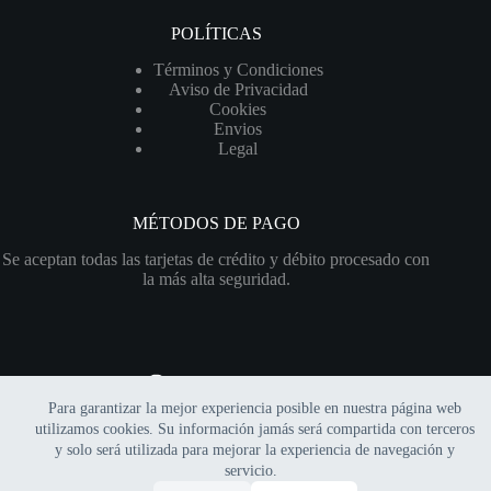
POLÍTICAS
Términos y Condiciones
Aviso de Privacidad
Cookies
Envios
Legal
MÉTODOS DE PAGO
Se aceptan todas las tarjetas de crédito y débito procesado con
la más alta seguridad.
Para garantizar la mejor experiencia posible en nuestra página web
Copyright © 2026 Xerofitia | Sitio web financiado por el
utilizamos cookies. Su información jamás será compartida con terceros
programa
"Impulso Hostinger"
y solo será utilizada para mejorar la experiencia de navegación y
servicio.
0