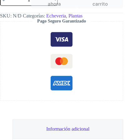
penduliflora
ahora
carrito
cantidad
SKU:
N/D
Categorías:
Echeveria
,
Plantas
Pago Seguro Garantizado
Información adicional