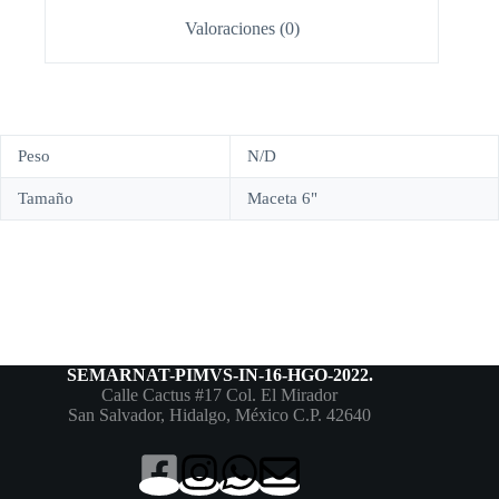
Valoraciones (0)
Peso
N/D
Tamaño
Maceta 6"
SEMARNAT-PIMVS-IN-16-HGO-2022.
Calle Cactus #17 Col. El Mirador
San Salvador, Hidalgo, México C.P. 42640