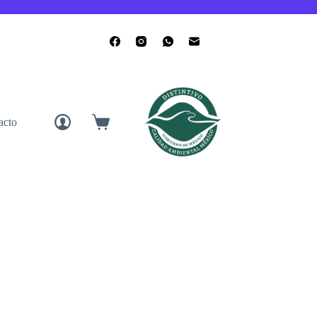
acto
Carro
de
compra