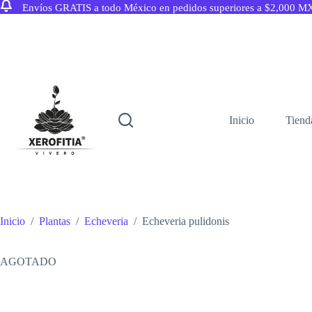
Envíos GRATIS a todo México en pedidos superiores a $2,000 M
Saltar
al
contenido
Inicio
Tiend
Inicio
/
Plantas
/
Echeveria
/
Echeveria pulidonis
AGOTADO