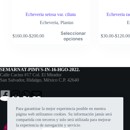
Echeveria setosa var. ciliata
Echeveria ra
Echeveria
,
Plantas
E
Este
Este
Seleccionar
$
160.00
-
$
200.00
$
30.00
-
$
120.00
producto
producto
Rango
Rango
opciones
tiene
tiene
de
de
múltiples
múltiples
precios:
precios:
variantes.
variantes.
desde
desde
Las
Las
$160.00
$30.00
opciones
opciones
hasta
hasta
se
se
$200.00
$120.00
SEMARNAT-PIMVS-IN-16-HGO-2022.
pueden
pueden
Calle Cactus #17 Col. El Mirador
elegir
elegir
San Salvador, Hidalgo, México C.P. 42640
en
en
la
la
página
página
de
de
producto
producto
Para garantizar la mejor experiencia posible en nuestra
página web utilizamos cookies. Su información jamás será
compartida con terceros y solo será utilizada para mejorar
la experiencia de navegación y servicio.