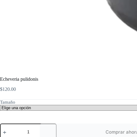
Echeveria pulidonis
$
120.00
Tamaño
Echeveria
pulidonis
Comprar ahor
cantidad