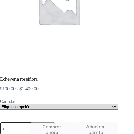
Echeveria roseiflora
Rango
$
190.00
-
$
1,400.00
de
precios:
Cantidad
desde
$190.00
hasta
$1,400.00
Echeveria
Comprar
Añadir al
roseiflora
ahora
carrito