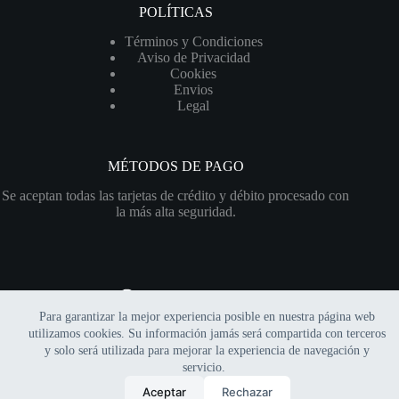
POLÍTICAS
Términos y Condiciones
Aviso de Privacidad
Cookies
Envios
Legal
MÉTODOS DE PAGO
Se aceptan todas las tarjetas de crédito y débito procesado con
la más alta seguridad.
Para garantizar la mejor experiencia posible en nuestra página web
Copyright © 2026 Xerofitia | Sitio web financiado por el
utilizamos cookies. Su información jamás será compartida con terceros
programa
"Impulso Hostinger"
y solo será utilizada para mejorar la experiencia de navegación y
servicio.
0
Aceptar
Rechazar