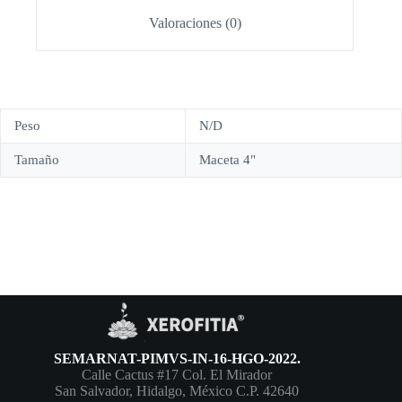
Valoraciones (0)
Peso
N/D
Tamaño
Maceta 4"
SEMARNAT-PIMVS-IN-16-HGO-2022.
Calle Cactus #17 Col. El Mirador
San Salvador, Hidalgo, México C.P. 42640