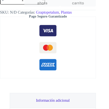
filiferum
ahora
carrito
cantidad
SKU:
N/D
Categorías:
Graptopetalum
,
Plantas
Pago Seguro Garantizado
Información adicional