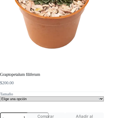
Graptopetalum filiferum
$
200.00
Tamaño
Graptopetalum
Comprar
Añadir al