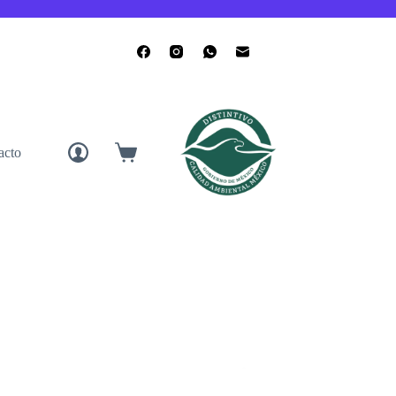
acto
Carro
de
compra