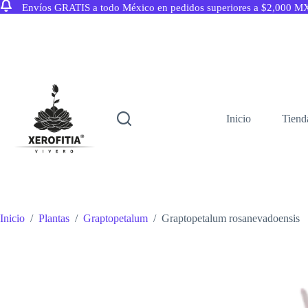
Envíos GRATIS a todo México en pedidos superiores a $2,000 M
Saltar
al
contenido
Inicio
Tiend
Inicio
/
Plantas
/
Graptopetalum
/
Graptopetalum rosanevadoensis