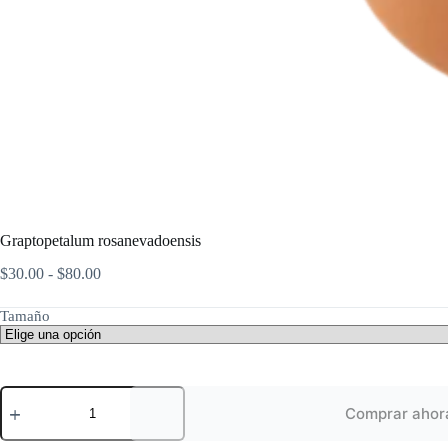
Graptopetalum rosanevadoensis
Rango
$
30.00
-
$
80.00
de
precios:
Tamaño
desde
$30.00
hasta
$80.00
Graptopetalum
rosanevadoensis
Comprar ahor
cantidad