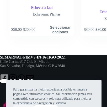
Echeveria laui
Eche
Echeveria
,
Plantas
E
Este
Este
Seleccionar
$
50.00
-
$
200.00
$
30.00
-
$
80.00
producto
producto
Rango
Rango
opciones
tiene
tiene
de
de
múltiples
múltiples
precios:
precios:
variantes.
variantes.
desde
desde
Las
Las
$50.00
$30.00
opciones
opciones
hasta
hasta
se
se
$200.00
$80.00
SEMARNAT-PIMVS-IN-16-HGO-2022.
pueden
pueden
Calle Cactus #17 Col. El Mirador
elegir
elegir
San Salvador, Hidalgo, México C.P. 42640
en
en
la
la
página
página
de
de
producto
producto
Para garantizar la mejor experiencia posible en nuestra
página web utilizamos cookies. Su información jamás será
compartida con terceros y solo será utilizada para mejorar
la experiencia de navegación y servicio.