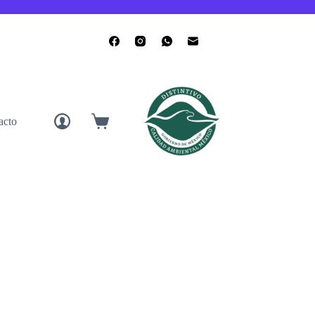
acto
Carro
de
compra