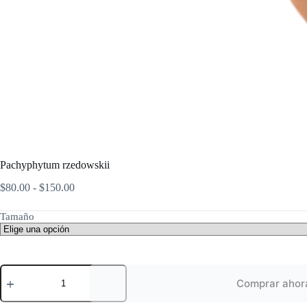
Pachyphytum rzedowskii
Rango
$
80.00
-
$
150.00
de
precios:
Tamaño
desde
$80.00
hasta
$150.00
Pachyphytum
rzedowskii
Comprar ahor
cantidad