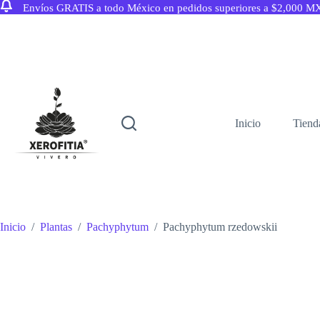
Envíos GRATIS a todo México en pedidos superiores a $2,000 M
Saltar
al
contenido
Inicio
Tiend
Inicio
/
Plantas
/
Pachyphytum
/
Pachyphytum rzedowskii