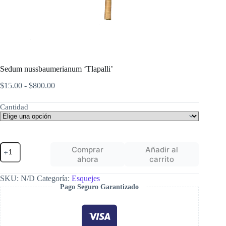
Sedum nussbaumerianum ‘Tlapalli’
Rango
$
15.00
-
$
800.00
de
precios:
Cantidad
desde
$15.00
hasta
$800.00
Sedum
Comprar
Añadir al
nussbaumerianum
ahora
carrito
'Tlapalli'
cantidad
SKU:
N/D
Categoría:
Esquejes
Pago Seguro Garantizado