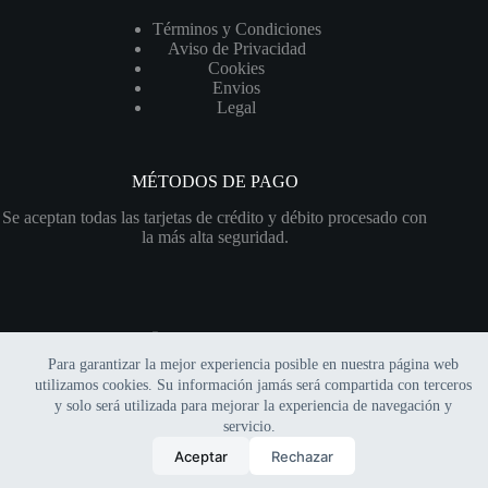
Términos y Condiciones
Aviso de Privacidad
Cookies
Envios
Legal
MÉTODOS DE PAGO
Se aceptan todas las tarjetas de crédito y débito procesado con
la más alta seguridad.
Para garantizar la mejor experiencia posible en nuestra página web
Copyright © 2026 Xerofitia | Sitio web financiado por el
utilizamos cookies. Su información jamás será compartida con terceros
programa
"Impulso Hostinger"
y solo será utilizada para mejorar la experiencia de navegación y
servicio.
0
Aceptar
Rechazar
Inicio
Mi cuenta
Carrito
Buscar