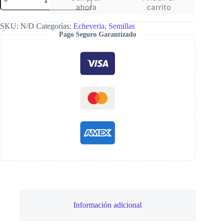
halbingeri
ahora
carrito
var.
sanchez-
SKU:
N/D
Categorías:
Echeveria
,
Semillas
mejoradae
Pago Seguro Garantizado
cantidad
Información adicional