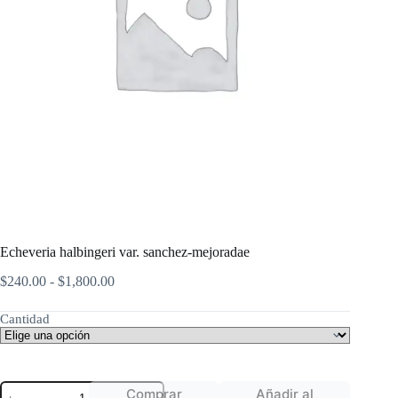
Echeveria halbingeri var. sanchez-mejoradae
Rango
$
240.00
-
$
1,800.00
de
precios:
Cantidad
desde
$240.00
hasta
$1,800.00
Echeveria
Comprar
Añadir al