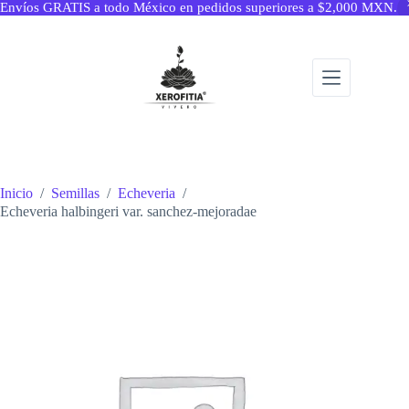
Envíos GRATIS a todo México en pedidos superiores a $2,000 MXN.
Saltar
al
contenido
Inicio
/
Semillas
/
Echeveria
/
Echeveria halbingeri var. sanchez-mejoradae